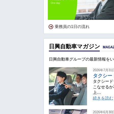
乗務員の1日の流れ
日興自動車マガジン
MAGAZ
日興自動車グループの最新情報をい
2026年7月31
タクシー
タクシード
こなせるか
上…
続きを読む
2026年6月30