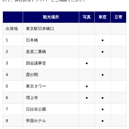
観光場所
写真
車窓
立寄
出発地
東京駅日本橋口
1
日本橋
●
2
皇居二重橋
●
3
国会議事堂
●
4
霞が関
●
5
東京タワー
●
6
増上寺
●
●
7
日比谷公園
●
8
帝国ホテル
●