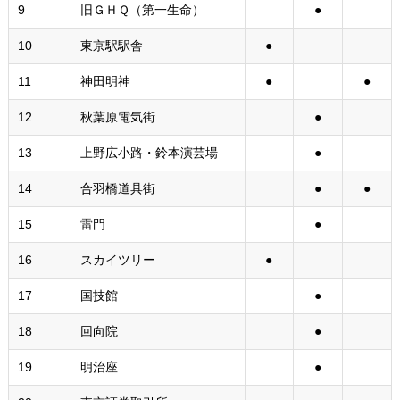
9
旧ＧＨＱ（第一生命）
●
10
東京駅駅舎
●
11
神田明神
●
●
12
秋葉原電気街
●
13
上野広小路・鈴本演芸場
●
14
合羽橋道具街
●
●
15
雷門
●
16
スカイツリー
●
17
国技館
●
18
回向院
●
19
明治座
●