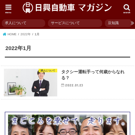
menu
search
求人について
サービスについて
豆知識
HOME
2022年
1月
2022年1月
求人について
タクシー運転手って何歳からなれ
る？
2022.01.23