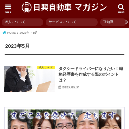
menu
search
求人について
サービスについて
豆知識
HOME
2023年
5月
2023年5月
求人について
タクシードライバーになりたい！職
務経歴書を作成する際のポイント
は？
2023.05.31