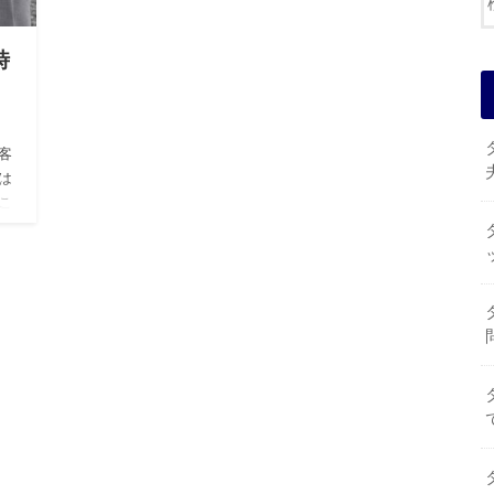
時
客
は
こ
る時