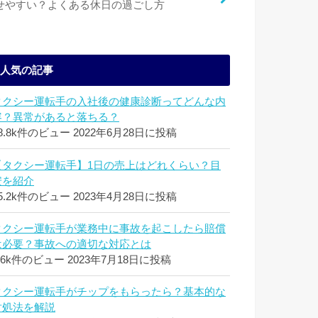
せやすい？よくある休日の過ごし方
人気の記事
タクシー運転手の入社後の健康診断ってどんな内
容？異常があると落ちる？
8.8k件のビュー
2022年6月28日に投稿
【タクシー運転手】1日の売上はどれくらい？目
安を紹介
5.2k件のビュー
2023年4月28日に投稿
タクシー運転手が業務中に事故を起こしたら賠償
は必要？事故への適切な対応とは
.6k件のビュー
2023年7月18日に投稿
タクシー運転手がチップをもらったら？基本的な
対処法を解説