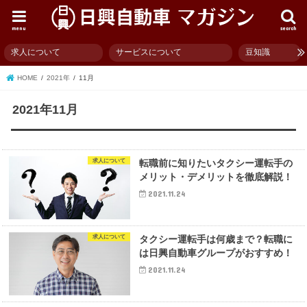
menu
search
求人について
サービスについて
豆知識
HOME
2021年
11月
2021年11月
求人について
転職前に知りたいタクシー運転手の
メリット・デメリットを徹底解説！
2021.11.24
求人について
タクシー運転手は何歳まで？転職に
は日興自動車グループがおすすめ！
2021.11.24