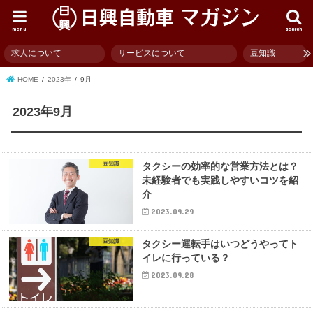
menu
search
求人について
サービスについて
豆知識
HOME
2023年
9月
2023年9月
豆知識
タクシーの効率的な営業方法とは？
未経験者でも実践しやすいコツを紹
介
2023.09.29
豆知識
タクシー運転手はいつどうやってト
イレに行っている？
2023.09.28