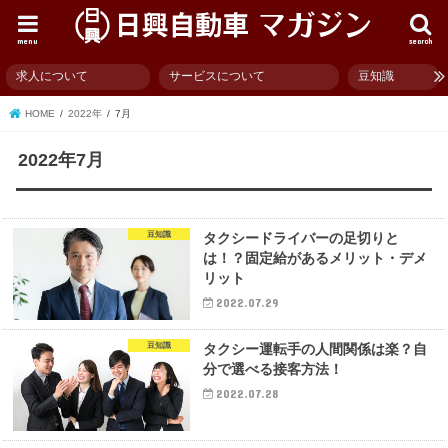
menu
search
求人について
サービスについて
豆知識
HOME
2022年
7月
2022年7月
豆知識
タクシードライバーの足切りと
は！？固定給があるメリット・デメ
リット
2022.07.29
豆知識
タクシー運転手の人間関係は楽？自
分で選べる接客方法！
2022.07.28