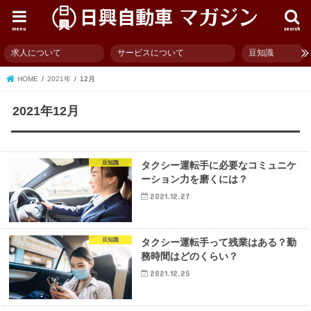
menu
search
求人について
サービスについて
豆知識
HOME
2021年
12月
2021年12月
豆知識
タクシー運転手に必要なコミュニケ
ーション力を磨くには？
2021.12.27
豆知識
タクシー運転手って残業はある？勤
務時間はどのくらい？
2021.12.25