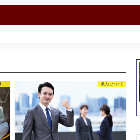
識
求人について