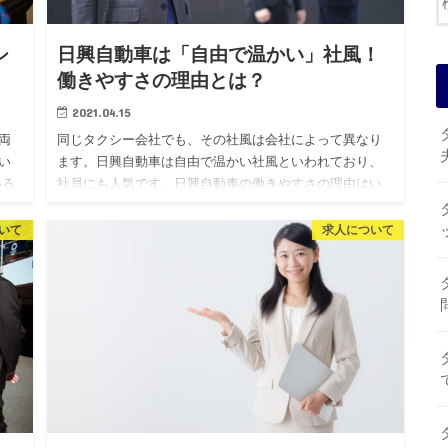
シ
日興自動車は「自由で温かい」社風！
働きやすさの理由とは？
2021.04.15
両
同じタクシー会社でも、その社風は会社によって異なり
い
ます。日興自動車は自由で温かい社風といわれており、
いる
社員にも人気です。日興自動車の働きやすさの理由はい
き
ったい何なのでしょうか。 日興自動車の社風は「自由で
温かい」！ 日興自…
いて
求人について