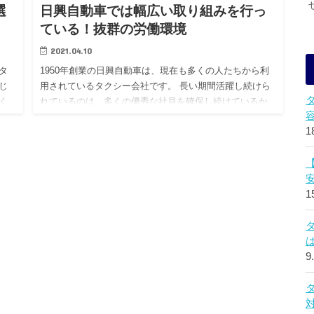
選
日興自動車では幅広い取り組みを行っ
ている！抜群の労働環境
2021.04.10
タ
1950年創業の日興自動車は、現在も多くの人たちから利
じ
用されているタクシー会社です。 長い期間活躍し続けら
く
れているのは、多くの優秀な社員を確保し続けているか
未
らでもあります。 今回の記事は、日興自動車が行ってい
1
る幅広い取り…
1
9