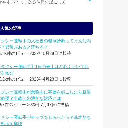
せやすい？よくある休日の過ごし方
人気の記事
タクシー運転手の入社後の健康診断ってどんな内
容？異常があると落ちる？
8.8k件のビュー
2022年6月28日に投稿
【タクシー運転手】1日の売上はどれくらい？目
安を紹介
5.2k件のビュー
2023年4月28日に投稿
タクシー運転手が業務中に事故を起こしたら賠償
は必要？事故への適切な対応とは
.6k件のビュー
2023年7月18日に投稿
タクシー運転手がチップをもらったら？基本的な
対処法を解説