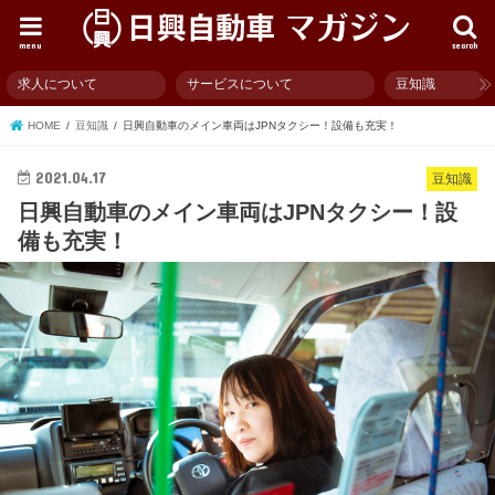
menu
search
求人について
サービスについて
豆知識
HOME
豆知識
日興自動車のメイン車両はJPNタクシー！設備も充実！
2021.04.17
豆知識
日興自動車のメイン車両はJPNタクシー！設
備も充実！