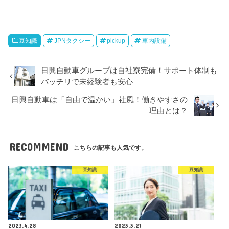
豆知識
JPNタクシー
pickup
車内設備
日興自動車グループは自社寮完備！サポート体制も
バッチリで未経験者も安心
日興自動車は「自由で温かい」社風！働きやすさの
理由とは？
RECOMMEND
こちらの記事も人気です。
豆知識
豆知識
2023.4.28
2023.3.21