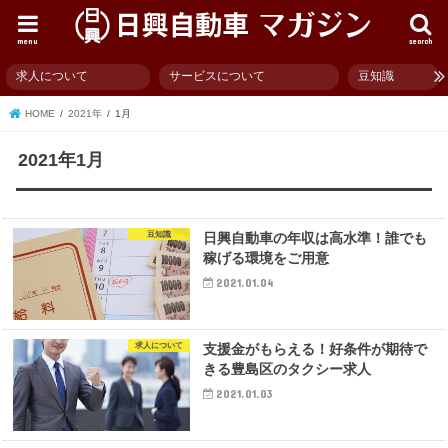
menu
search
求人について
サービスについて
豆知識
HOME
2021年
1月
2021年1月
豆知識
日興自動車の年収は高水準！誰でも
稼げる環境をご用意
2021.01.04
求人について
支援金がもらえる！好条件が期待で
きる豊島区のタクシー求人
2021.01.03