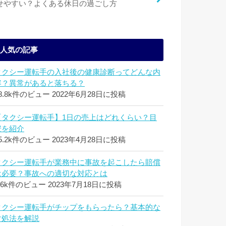
せやすい？よくある休日の過ごし方
人気の記事
タクシー運転手の入社後の健康診断ってどんな内
容？異常があると落ちる？
8.8k件のビュー
2022年6月28日に投稿
【タクシー運転手】1日の売上はどれくらい？目
安を紹介
5.2k件のビュー
2023年4月28日に投稿
タクシー運転手が業務中に事故を起こしたら賠償
は必要？事故への適切な対応とは
.6k件のビュー
2023年7月18日に投稿
タクシー運転手がチップをもらったら？基本的な
対処法を解説