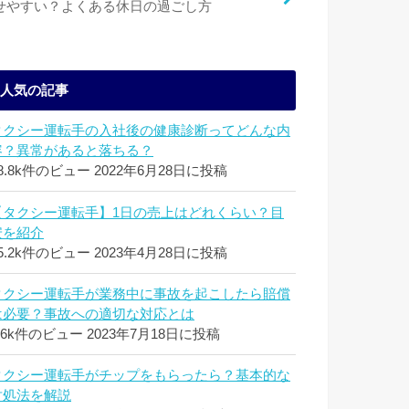
せやすい？よくある休日の過ごし方
人気の記事
タクシー運転手の入社後の健康診断ってどんな内
容？異常があると落ちる？
8.8k件のビュー
2022年6月28日に投稿
【タクシー運転手】1日の売上はどれくらい？目
安を紹介
5.2k件のビュー
2023年4月28日に投稿
タクシー運転手が業務中に事故を起こしたら賠償
は必要？事故への適切な対応とは
.6k件のビュー
2023年7月18日に投稿
タクシー運転手がチップをもらったら？基本的な
対処法を解説