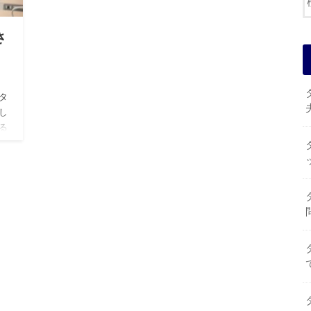
さ
タ
し
る
バー