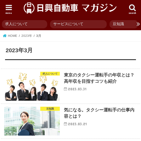
menu
search
求人について
サービスについて
豆知識
HOME
2023年
3月
2023年3月
求人について
東京のタクシー運転手の年収とは？
高年収を目指すコツも紹介
2023.03.31
豆知識
気になる。タクシー運転手の仕事内
容とは？
2023.03.21