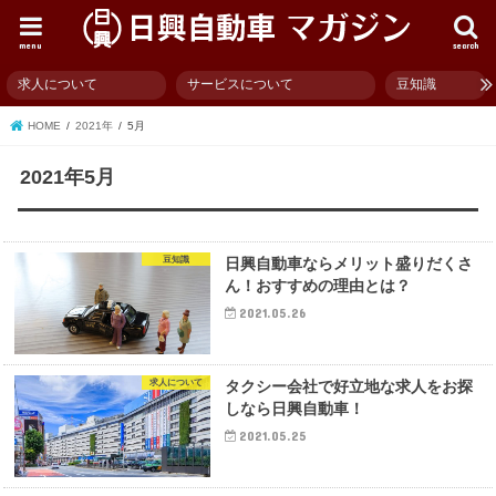
menu
search
求人について
サービスについて
豆知識
HOME
2021年
5月
2021年5月
豆知識
日興自動車ならメリット盛りだくさ
ん！おすすめの理由とは？
2021.05.26
求人について
タクシー会社で好立地な求人をお探
しなら日興自動車！
2021.05.25