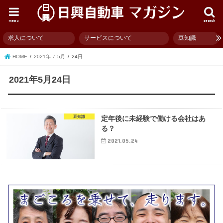
menu
search
求人について
サービスについて
豆知識
HOME
2021年
5月
24日
2021年5月24日
豆知識
定年後に未経験で働ける会社はあ
る？
2021.05.24