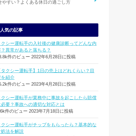
せやすい？よくある休日の過ごし方
人気の記事
タクシー運転手の入社後の健康診断ってどんな内
容？異常があると落ちる？
8.8k件のビュー
2022年6月28日に投稿
【タクシー運転手】1日の売上はどれくらい？目
安を紹介
5.2k件のビュー
2023年4月28日に投稿
タクシー運転手が業務中に事故を起こしたら賠償
は必要？事故への適切な対応とは
.6k件のビュー
2023年7月18日に投稿
タクシー運転手がチップをもらったら？基本的な
対処法を解説