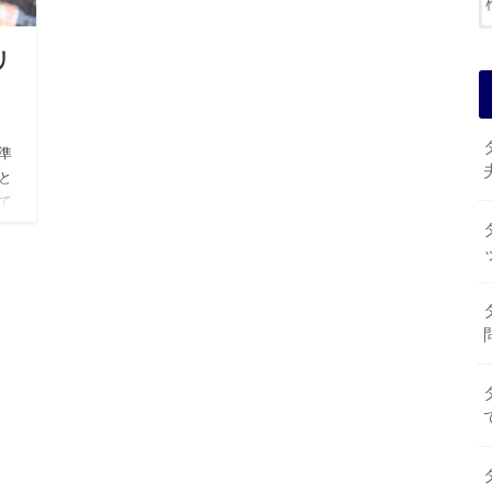
リ
準
と
て
手が