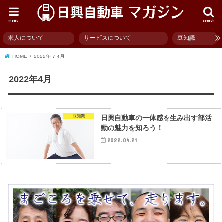
menu
search
求人について
サービスについて
豆知識
HOME
2022年
4月
2022年4月
豆知識
日興自動車の一体感を生み出す部活
動の魅力を知ろう！
2022.04.21