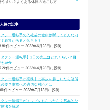
せやすい？よくある休日の過ごし方
人気の記事
タクシー運転手の入社後の健康診断ってどんな内
容？異常があると落ちる？
8.8k件のビュー
2022年6月28日に投稿
【タクシー運転手】1日の売上はどれくらい？目
安を紹介
5.2k件のビュー
2023年4月28日に投稿
タクシー運転手が業務中に事故を起こしたら賠償
は必要？事故への適切な対応とは
.6k件のビュー
2023年7月18日に投稿
タクシー運転手がチップをもらったら？基本的な
対処法を解説