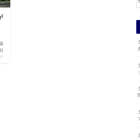
が
収
日
択
回