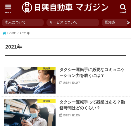
menu
search
求人について
サービスについて
豆知識
HOME
2021年
2021年
豆知識
タクシー運転手に必要なコミュニケ
ーション力を磨くには？
2021.12.27
豆知識
タクシー運転手って残業はある？勤
務時間はどのくらい？
2021.12.25