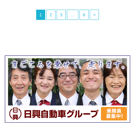
1
2
3
…
6
>