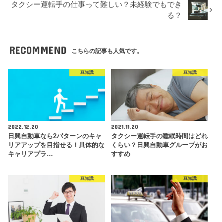
タクシー運転手の仕事って難しい？未経験でもでき
る？
RECOMMEND
こちらの記事も人気です。
豆知識
豆知識
2022.12.20
2021.11.20
日興自動車なら2パターンのキャ
タクシー運転手の睡眠時間はどれ
リアアップを目指せる！具体的な
くらい？日興自動車グループがお
キャリアプラ…
すすめ
豆知識
豆知識