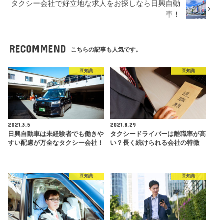
タクシー会社で好立地な求人をお探しなら日興自動
車！
RECOMMEND
こちらの記事も人気です。
豆知識
豆知識
2021.3.5
2021.8.29
日興自動車は未経験者でも働きや
タクシードライバーは離職率が高
すい配慮が万全なタクシー会社！
い？長く続けられる会社の特徴
豆知識
豆知識