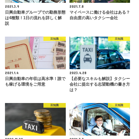
2021.3.9
2021.7.8
日興自動車グループでの勤務形態
マイペースに働ける会社はある？
は4種類！1日の流れを詳しく解
自由度の高いタクシー会社
説
豆知識
豆知識
2021.1.4
2023.4.28
日興自動車の年収は高水準！誰で
【必要なスキルも解説】タクシー
も稼げる環境をご用意
会社に提出する志望動機の書き方
は？
豆知識
豆知識
2022.11.20
2021.7.7