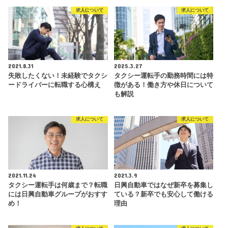
求人について
求人について
2021.8.31
2025.3.27
失敗したくない！未経験でタクシ
タクシー運転手の勤務時間には特
ードライバーに転職する心構え
徴がある！働き方や休日について
も解説
求人について
求人について
2021.11.24
2021.3.9
タクシー運転手は何歳まで？転職
日興自動車ではなぜ新卒を募集し
には日興自動車グループがおすす
ている？新卒でも安心して働ける
め！
理由