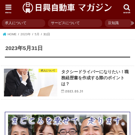
menu
search
求人について
サービスについて
豆知識
HOME
2023年
5月
31日
2023年5月31日
求人について
タクシードライバーになりたい！職
務経歴書を作成する際のポイント
は？
2023.05.31