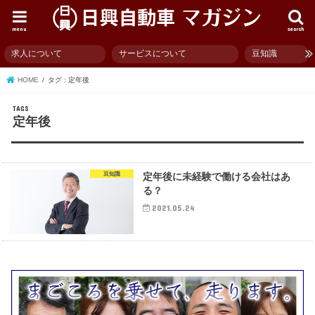
menu
search
求人について
サービスについて
豆知識
HOME
タグ : 定年後
定年後
豆知識
定年後に未経験で働ける会社はあ
る？
2021.05.24