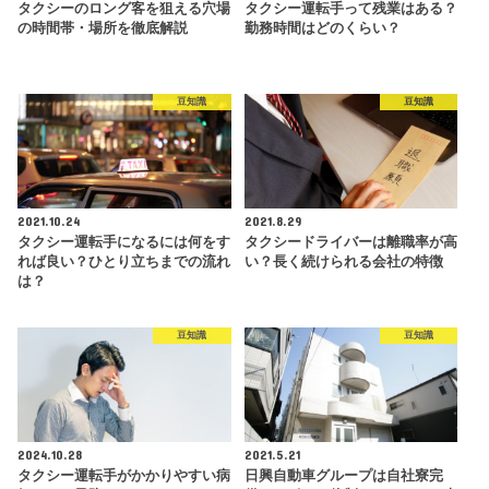
タクシーのロング客を狙える穴場
タクシー運転手って残業はある？
の時間帯・場所を徹底解説
勤務時間はどのくらい？
豆知識
豆知識
2021.10.24
2021.8.29
タクシー運転手になるには何をす
タクシードライバーは離職率が高
れば良い？ひとり立ちまでの流れ
い？長く続けられる会社の特徴
は？
豆知識
豆知識
2024.10.28
2021.5.21
タクシー運転手がかかりやすい病
日興自動車グループは自社寮完