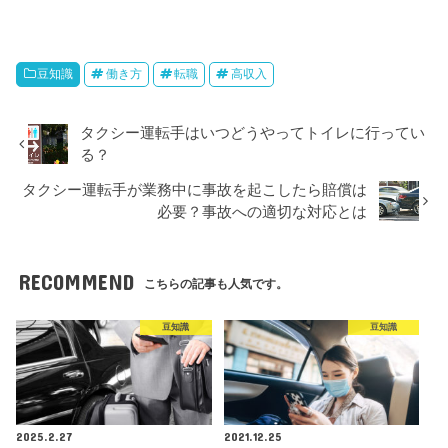
豆知識
働き方
転職
高収入
タクシー運転手はいつどうやってトイレに行ってい
る？
タクシー運転手が業務中に事故を起こしたら賠償は
必要？事故への適切な対応とは
RECOMMEND
こちらの記事も人気です。
豆知識
豆知識
2025.2.27
2021.12.25