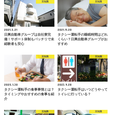
豆知識
豆知識
2021.5.21
2021.11.20
日興自動車グループは自社寮完
タクシー運転手の睡眠時間はどれ
備！サポート体制もバッチリで未
くらい？日興自動車グループがお
経験者も安心
すすめ
豆知識
豆知識
2025.1.30
2023.9.28
タクシー運転手の食事事情とは？
タクシー運転手はいつどうやって
タイミングやおすすめの食事を紹
トイレに行っている？
介
豆知識
豆知識