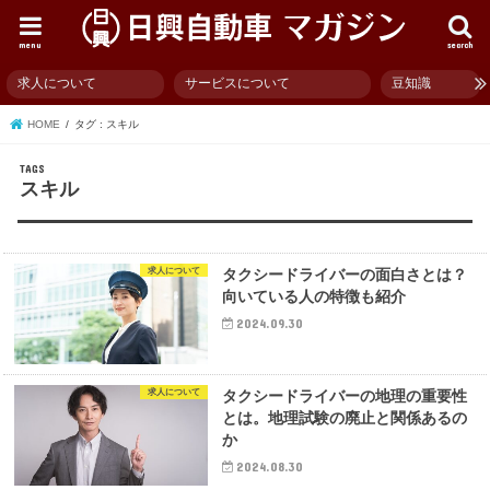
menu
search
求人について
サービスについて
豆知識
HOME
タグ : スキル
スキル
求人について
タクシードライバーの面白さとは？
向いている人の特徴も紹介
2024.09.30
求人について
タクシードライバーの地理の重要性
とは。地理試験の廃止と関係あるの
か
2024.08.30