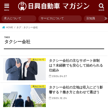
menu
search
求人について
サービスについて
豆知識
HOME
タグ : タクシー会社
タクシー会社
求人について
タクシー会社の主なサポート体制
は？未経験でも安心して始められる
仕組み
2026.04.27
求人について
タクシー会社の立地は収入にどう影
響する？働き方と合わせて選ぼう
2025.12.24