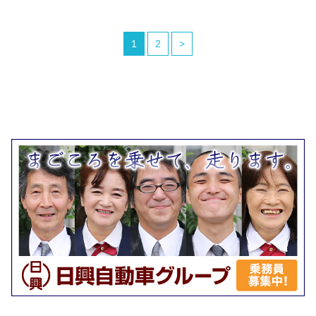
1
2
>