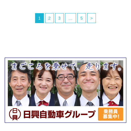
1
2
3
…
5
>