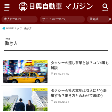
menu
search
求人について
サービスについて
豆知識
HOME
タグ : 働き方
働き方
求人について
タクシーの流し営業とは？コツ4選も
解説
2026.01.26
求人について
タクシー会社の立地は収入にどう影
響する？働き方と合わせて選ぼう
2025.12.24