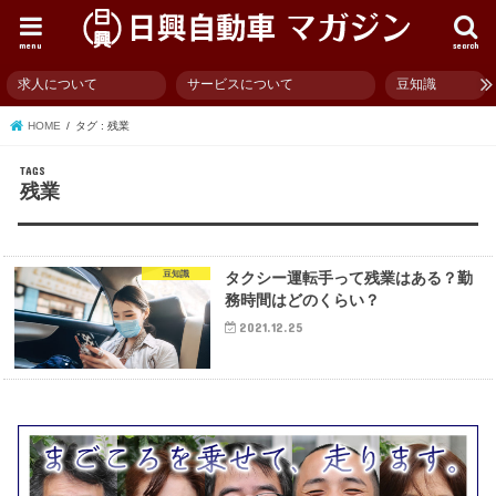
menu
search
求人について
サービスについて
豆知識
HOME
タグ : 残業
残業
豆知識
タクシー運転手って残業はある？勤
務時間はどのくらい？
2021.12.25