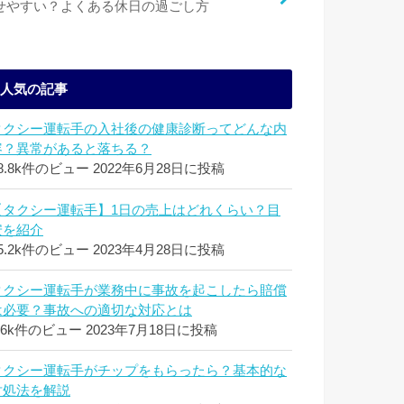
せやすい？よくある休日の過ごし方
人気の記事
タクシー運転手の入社後の健康診断ってどんな内
容？異常があると落ちる？
8.8k件のビュー
2022年6月28日に投稿
【タクシー運転手】1日の売上はどれくらい？目
安を紹介
5.2k件のビュー
2023年4月28日に投稿
タクシー運転手が業務中に事故を起こしたら賠償
は必要？事故への適切な対応とは
.6k件のビュー
2023年7月18日に投稿
タクシー運転手がチップをもらったら？基本的な
対処法を解説