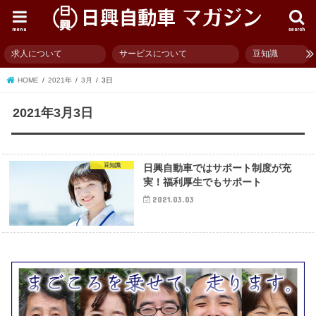
menu
search
求人について
サービスについて
豆知識
HOME
2021年
3月
3日
2021年3月3日
豆知識
日興自動車ではサポート制度が充
実！福利厚生でもサポート
2021.03.03