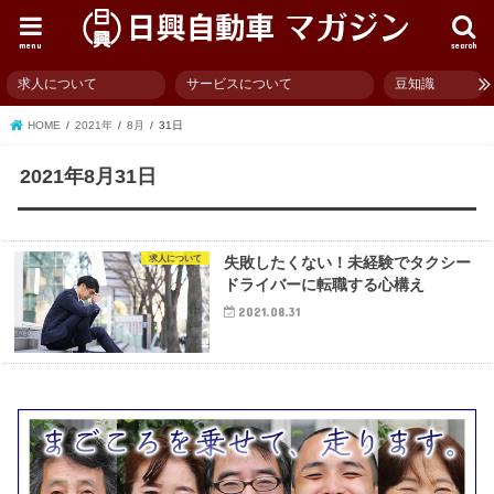
menu
search
求人について
サービスについて
豆知識
HOME
2021年
8月
31日
2021年8月31日
求人について
失敗したくない！未経験でタクシー
ドライバーに転職する心構え
2021.08.31