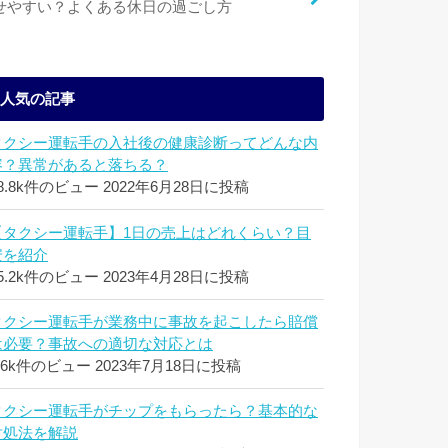
せやすい？よくある休日の過ごし方
人気の記事
タクシー運転手の入社後の健康診断ってどんな内
容？異常があると落ちる？
8.8k件のビュー
2022年6月28日に投稿
【タクシー運転手】1日の売上はどれくらい？目
安を紹介
5.2k件のビュー
2023年4月28日に投稿
タクシー運転手が業務中に事故を起こしたら賠償
は必要？事故への適切な対応とは
.6k件のビュー
2023年7月18日に投稿
タクシー運転手がチップをもらったら？基本的な
対処法を解説