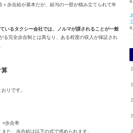
4
定給＋歩合給が基本だが、給与の一部が積み立てられて年
4
しているタクシー会社では、ノルマが課されることが一般
がる完全歩合制とは異なり、ある程度の収入が保証され
。
計算
とおりです。
）×歩合率
与 また、歩合給は以下の式で求められます。