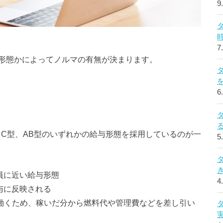
9
7
形態かによってノルマの有無が決まります。
6
、C型、AB型のいずれかの給与形態を採用しているのが一
5
員に近い給与形態
4
与に反映される
働くため、稼いだ分から燃料代や管理費などを差し引い