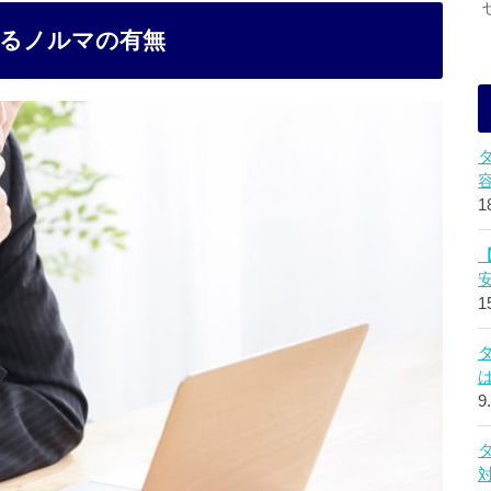
るノルマの有無
1
1
9