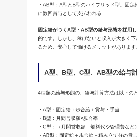
・AB型：A型とB型のハイブリッド型。固
に数回賞与として支払われる
固定給がつくA型・AB型の給与形態を採用
的
です。しかし、稼げないと収入が大きく下
るため、安心して働けるメリットがあります
A型、B型、C型、AB型の給与
4種類の給与形態の、給与計算方法は以下の
・A型：固定給＋歩合給＋賞与・手当
・B型：月間営収額×歩合率
・C型：（月間営収額－燃料代や管理費など
・AB型：固定給＋歩合給＋積み立て分の賞