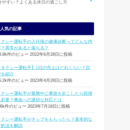
せやすい？よくある休日の過ごし方
人気の記事
タクシー運転手の入社後の健康診断ってどんな内
容？異常があると落ちる？
8.8k件のビュー
2022年6月28日に投稿
【タクシー運転手】1日の売上はどれくらい？目
安を紹介
5.2k件のビュー
2023年4月28日に投稿
タクシー運転手が業務中に事故を起こしたら賠償
は必要？事故への適切な対応とは
.6k件のビュー
2023年7月18日に投稿
タクシー運転手がチップをもらったら？基本的な
対処法を解説