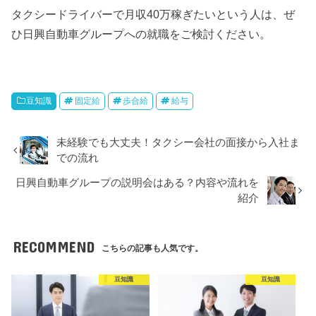
タクシードライバーで月収40万稼ぎたいという人は、ぜ
ひ日興自動車グループへの就職をご検討ください。
豆知識
固定給
歩合給
給与
未経験でも大丈夫！タクシー会社の面接から入社ま
での流れ
日興自動車グループの説明会はある？内容や流れを
紹介
RECOMMEND
こちらの記事も人気です。
豆知識
豆知識