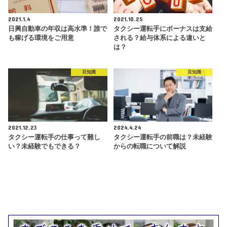
2021.1.4
2021.10.25
日興自動車の年収は高水準！誰で
タクシー運転手にボーナスは支給
も稼げる環境をご用意
される？給与体系による違いと
は？
豆知識
豆知識
2021.12.23
2024.4.24
タクシー運転手の仕事って難し
タクシー運転手の前職は？未経験
い？未経験でもできる？
からの転職について解説