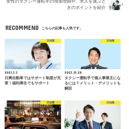
女性のタクシー運転手の増加理由や、求人を選ぶと
きのポイントを紹介
RECOMMEND
こちらの記事も人気です。
豆知識
豆知識
2021.3.3
2023.12.28
日興自動車ではサポート制度が充
タクシー運転手で個人事業主にな
実！福利厚生でもサポート
るには？メリット・デメリットも
解説
豆知識
豆知識